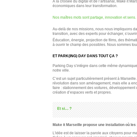
À la croisée du digital et de l’artisanal, Make it M
économiques dans leur transformation.
Nos maîtres mots sont partage, innovation et sens.
Au-delà de nos missions, nous nous impliquons dans
transition, avec des experts pour échanger, s’ouvri
Éducation, énergie, projection de films, des théma
à ouvrir le champ des possibles. Nous sommes to
ET PARK(ING) DAY DANS TOUT ÇA ?
Parking Day s’intègre dans cette même dynamique 
notre ville.
C’est un sujet particulièrement présent à Marseille
révolution dans son aménagement, mais elle a en
faire : stationnement des voitures, développement 
création d’espaces verts et propres.
Et si… ?
Make it Marseille propose une installation où les 
L'idée est de laisser la parole aux citoyens pour ma