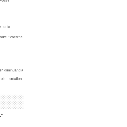
acteurs
 sur la
Make it cherche
en diminuant la
et de création
…"