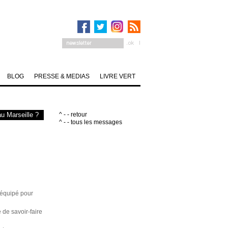
BLOG
PRESSE & MEDIAS
LIVRE VERT
u Marseille ?
^ - - retour
^ - - tous les messages
 équipé pour
 de savoir-faire