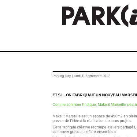
Parking Day | lundi 11 septembre 2017
ET SI… ON FABRIQUAIT UN NOUVEAU MARSEI
Comme son nom l'indique, Make it Marseille s'est i
Make it Marseille est un espace de 450m2 en plein 
passer de l’idée à la réalisation de leurs projets.
Cette fabrique créative regroupe ateliers partagés
et innover grâce au « faire ensemble ».