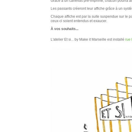
Grâce à un canevas pré-imprimé, chacun pourra ainsi 
Les passants créeront leur affiche grâce à un sy
Chaque affiche est par la suite suspendue sur le pa
ceux-ci soient entendus et exaucer.
À vos souhaits...
L'atelier Et si... by Make it Marseille est installé
rue 