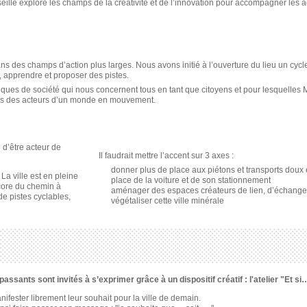
arseille explore les champs de la créativité et de l’innovation pour accompagner les 
 des champs d’action plus larges. Nous avons initié à l’ouverture du lieu un cycle
r, apprendre et proposer des pistes.
tiques de société qui nous concernent tous en tant que citoyens et pour lesquelles 
us des acteurs d’un monde en mouvement.
d’être acteur de
Il faudrait mettre l’accent sur 3 axes :
donner plus de place aux piétons et transports doux 
.
La ville est en pleine
place de la voiture et de son stationnement
core du chemin à
aménager des espaces créateurs de lien, d’échange 
de pistes cyclables,
végétaliser cette ville minérale
passants sont invités à s’exprimer grâce à un dispositif créatif : l'atelier "Et si
nifester librement leur souhait pour la ville de demain.