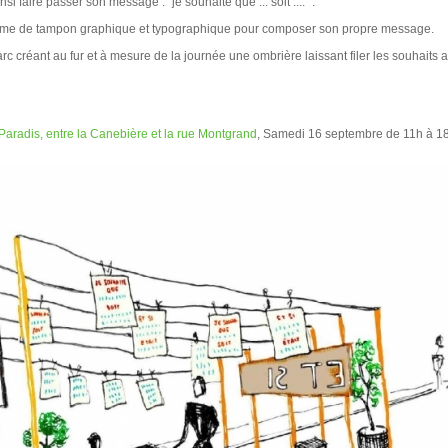
faire passer son message : "je souhaite que ... soit .... ".
stème de tampon graphique et typographique pour composer son propre message.
rc créant au fur et à mesure de la journée une ombrière laissant filer les souhaits 
Paradis, entre la Canebière et la rue Montgrand
, Samedi 16 septembre de 11h à 1